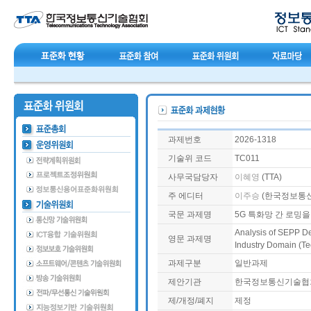
과제번호
2026-1318
기술위 코드
TC011
사무국담당자
이혜영
(TTA)
주 에디터
이주승
(한국정보통
국문 과제명
5G 특화망 간 로밍을
Analysis of SEPP D
영문 과제명
Industry Domain (Te
과제구분
일반과제
제안기관
한국정보통신기술협회
제/개정/폐지
제정