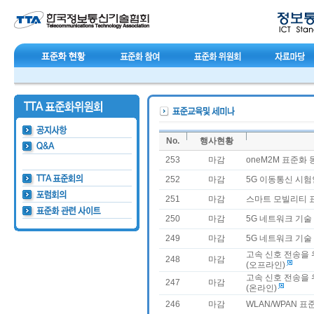
No.
행사현황
253
마감
oneM2M 표준화 동
252
마감
5G 이동통신 시험
251
마감
스마트 모빌리티 
250
마감
5G 네트워크 기술
249
마감
5G 네트워크 기술
고속 신호 전송을 
248
마감
(오프라인)
고속 신호 전송을 
247
마감
(온라인)
246
마감
WLAN/WPAN 