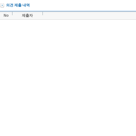
의견 제출 내역
No
제출자