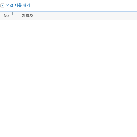
의견 제출 내역
No
제출자