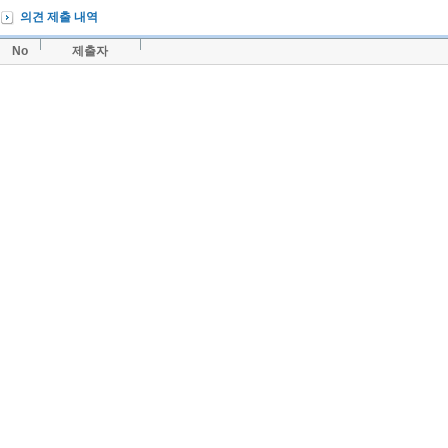
의견 제출 내역
No
제출자