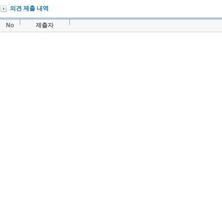
의견 제출 내역
No
제출자