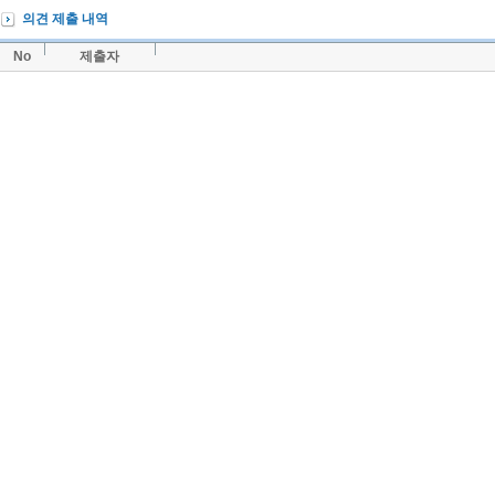
의견 제출 내역
No
제출자