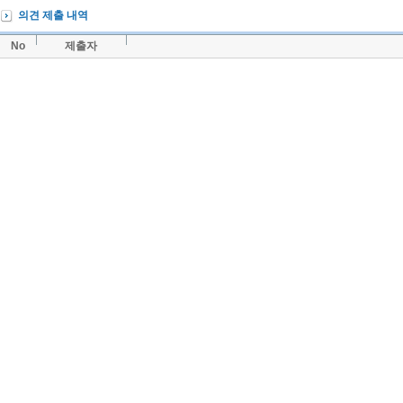
의견 제출 내역
No
제출자