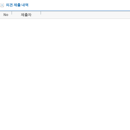
의견 제출 내역
No
제출자