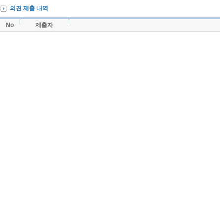
의견 제출 내역
No
제출자