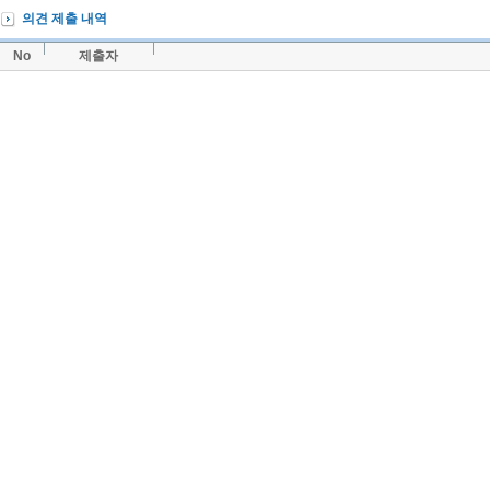
의견 제출 내역
No
제출자