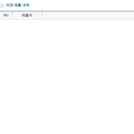
의견 제출 내역
No
제출자