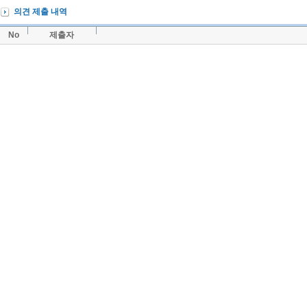
의견 제출 내역
No
제출자