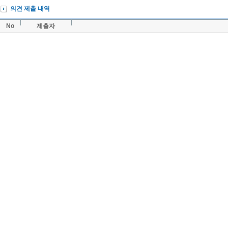
의견 제출 내역
No
제출자