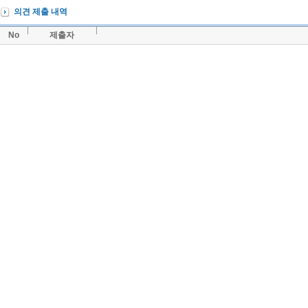
의견 제출 내역
No
제출자