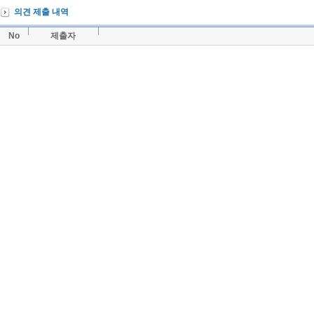
의견 제출 내역
No
제출자