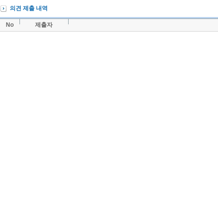
의견 제출 내역
No
제출자