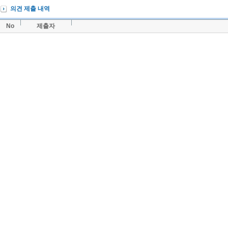
의견 제출 내역
No
제출자