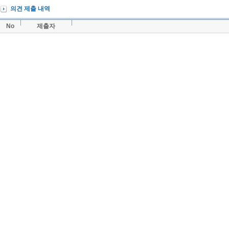
의견 제출 내역
No
제출자