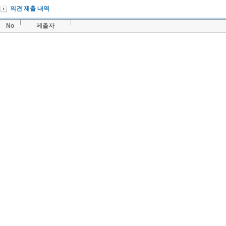
의견 제출 내역
No
제출자