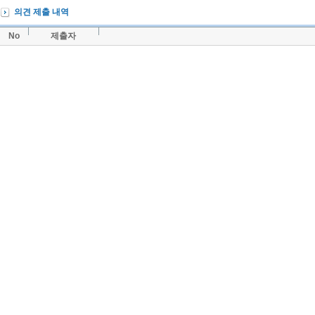
의견 제출 내역
No
제출자