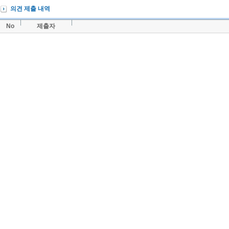
의견 제출 내역
No
제출자