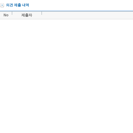
의견 제출 내역
No
제출자