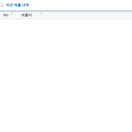
의견 제출 내역
No
제출자