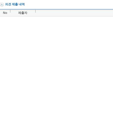
의견 제출 내역
No
제출자