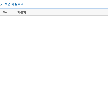
의견 제출 내역
No
제출자