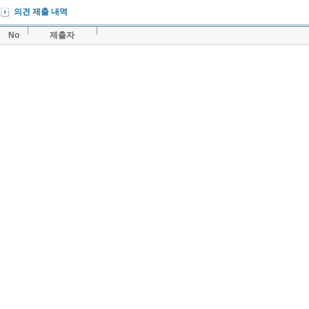
의견 제출 내역
No
제출자