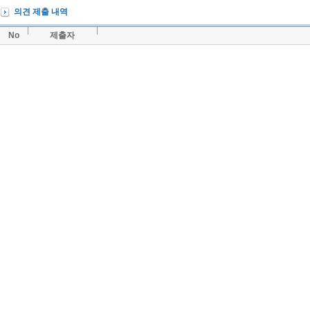
의견 제출 내역
No
제출자