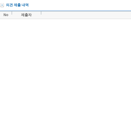
의견 제출 내역
No
제출자