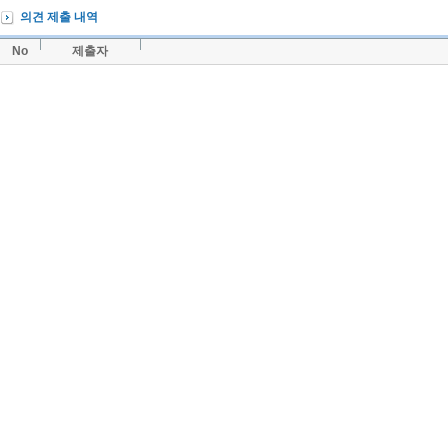
의견 제출 내역
No
제출자