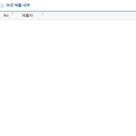
의견 제출 내역
No
제출자