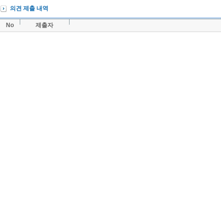
의견 제출 내역
No
제출자