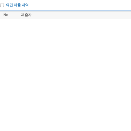
의견 제출 내역
No
제출자