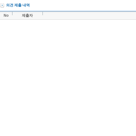
의견 제출 내역
No
제출자