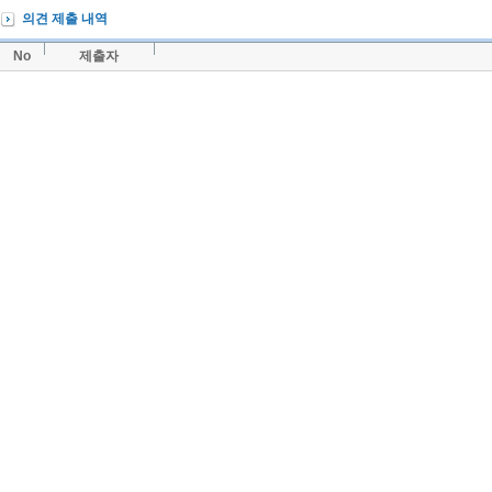
의견 제출 내역
No
제출자