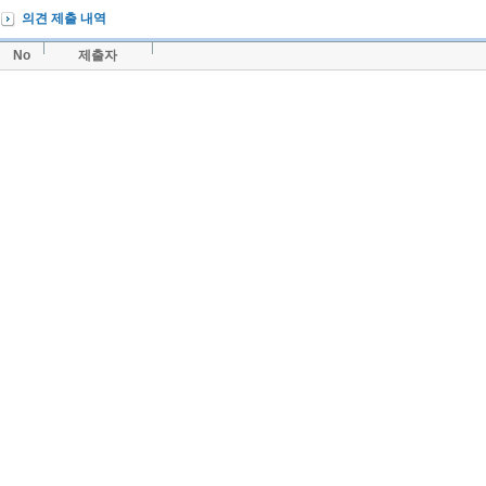
의견 제출 내역
No
제출자