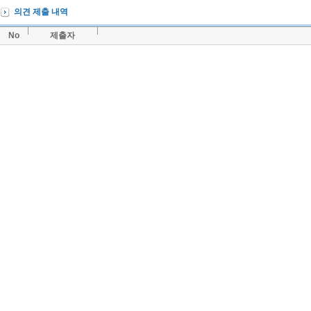
의견 제출 내역
No
제출자