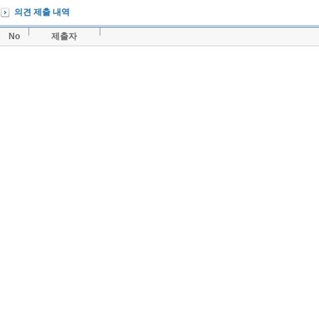
의견 제출 내역
No
제출자