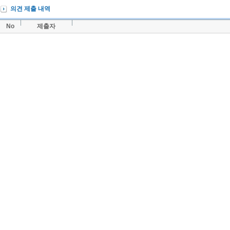
의견 제출 내역
No
제출자