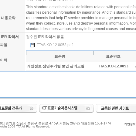
This standard describes basic definitions related with personal inf
classifies personal information by importance. And this standard su
 내용요약
requirements that help IT service provider to manage personal info
when they collect, store, use and destroy personal information. Mor
standard describes various privacy infringement causes and meas
 IPR 확약서
접수된 IPR 확약서 없음
파일
TTAS.KO-12.0053.pdf
표준명
표준번호
이력
개인정보 생명주기별 보안 관리모델
TTAS.KO-12.0053
3591] 경기도 성남시 분당구 분당로 47 (구.서현동 267-2) 대표전화 1551-1774
right 2009 TTA All Rights Reserved.