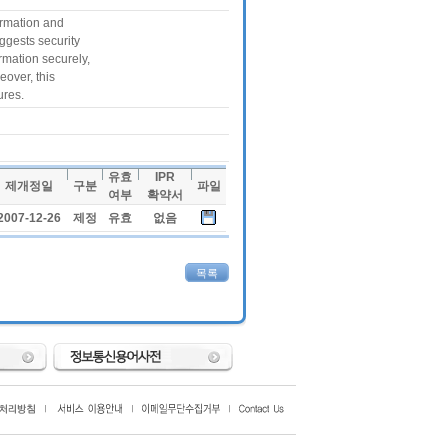
ormation and
ggests security
rmation securely,
eover, this
ures.
유효
IPR
제개정일
구분
파일
여부
확약서
2007-12-26
제정
유효
없음