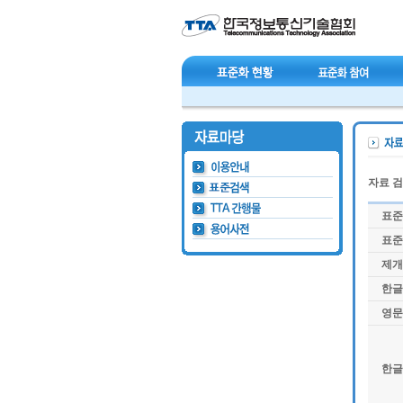
자료 
표준
표준
제개
한글
영문
한글