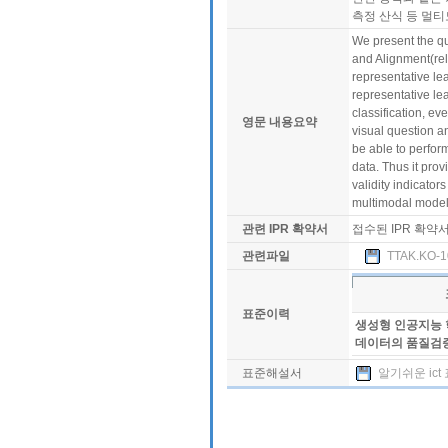
측정 산식 등 멀티
We present the qu
and Alignment(rel
representative lea
representative le
classification, ev
영문 내용요약
visual question a
be able to perfor
data. Thus it prov
validity indicator
multimodal model
관련 IPR 확약서
접수된 IPR 확약
관련파일
TTAK.KO-10
표준이력
생성형 인공지능 
데이터의 품질검
표준해설서
알기쉬운 ict 