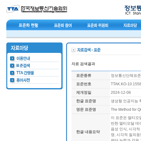
자료 검색결과
표준종류
정보통신단체표준(T
표준번호
TTAK.KO-10.155
제개정일
2024-12-06
한글 표준명
생성형 인공지능 
영문 표준명
The Method for Qu
이 표준은 멀티모달
반한 멀티모달 데
음성 인식, 시각적 
한글 내용요약
명, 시각적 질의응
판단 능력과 같은