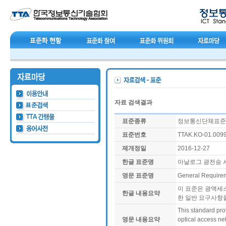
자료 검색결과
표준종류
정보통신단체표준(T
표준번호
TTAK.KO-01.009
제개정일
2016-12-27
한글 표준명
아날로그 광전송 
영문 표준명
General Requirem
이 표준은 광액세스
한글 내용요약
한 일반 요구사항
This standard pro
영문 내용요약
optical access net